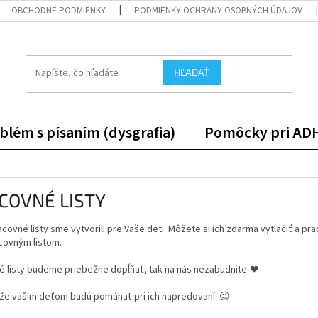
OBCHODNÉ PODMIENKY
PODMIENKY OCHRANY OSOBNÝCH ÚDAJOV
HĽADAŤ
blém s písaním (dysgrafia)
Pomôcky pri AD
COVNÉ LISTY
covné listy sme vytvorili pre Vaše deti. Môžete si ich zdarma vytlačiť a prac
covným listom.
 listy budeme priebežne dopĺňať, tak na nás nezabudnite. ❤️
 že vašim deťom budú pomáhať pri ich napredovaní. 😉