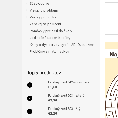
l
Sústredenie
Vizuálne problémy
Všetky pomôcky
Zabávaj sa pri učení
Pomôcky pre deti do školy
Jedinečné farebné zošity
V
Knihy o dyslexii, dysgrafii, ADHD, autizme
ý
Problémy s matematikou
p
i
s
Top 5 produktov
č
l
Farebný zošit 512 - oranžový
á
€1,60
n
Farebný zošit 523 - zelený
k
€2,20
o
v
Farebný zošit 523 - žltý
€2,20