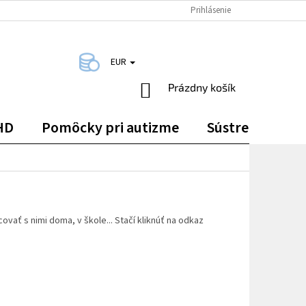
DOPRAVA A PLATBA
KONTAKTY
Prihlásenie
EUR
NÁKUPNÝ
Prázdny košík
KOŠÍK
HD
Pomôcky pri autizme
Sústredenie
ovať s nimi doma, v škole... Stačí kliknúť na odkaz