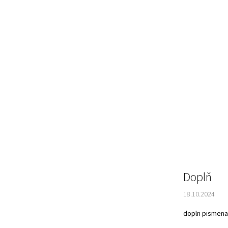
Doplň
18.10.2024
dopln pismena