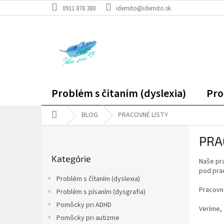
Prejsť
0911 878 388
idemito@idemito.sk
na
obsah
Problém s čítaním (dyslexia)
Pro
Domov
BLOG
PRACOVNÉ LISTY
B
PRA
o
Preskočiť
č
Kategórie
kategórie
Naše pra
n
pod pra
ý
Problém s čítaním (dyslexia)
p
Pracovné
Problém s písaním (dysgrafia)
a
Pomôcky pri ADHD
n
Veríme,
e
Pomôcky pri autizme