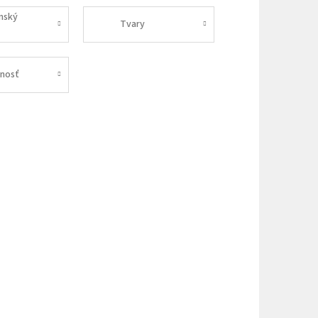
nský
Tvary
nosť