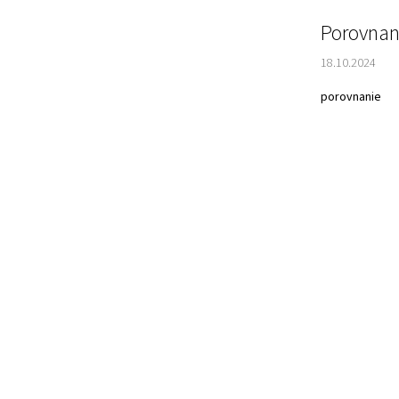
Porovnani
18.10.2024
porovnanie