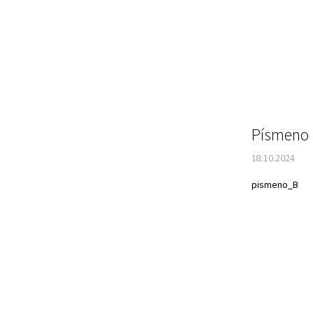
Písmeno
18.10.2024
pismeno_B