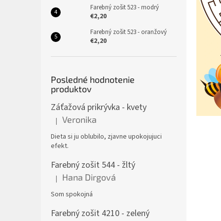
Farebný zošit 523 - modrý
€2,20
Farebný zošit 523 - oranžový
€2,20
Posledné hodnotenie
produktov
Záťažová prikrývka - kvety
Veronika
|
Hodnotenie produktu je 5 z 5 hviezdičiek.
Dieta si ju oblubilo, zjavne upokojujuci
efekt.
Farebný zošit 544 - žltý
Hana Dirgová
|
Hodnotenie produktu je 5 z 5 hviezdičiek.
Som spokojná
Farebný zošit 4210 - zelený