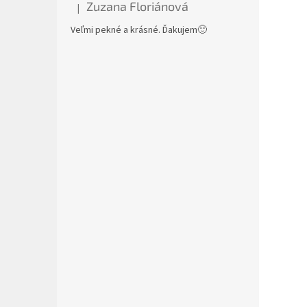
Zuzana Floriánová
|
Hodnotenie produktu je 5 z 5 hviezdičiek.
Veľmi pekné a krásné. Ďakujem🙂