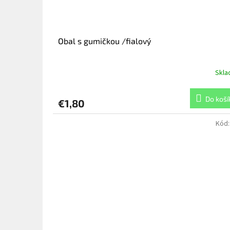
Obal s gumičkou /fialový
Skl
Do koší
€1,80
Kód