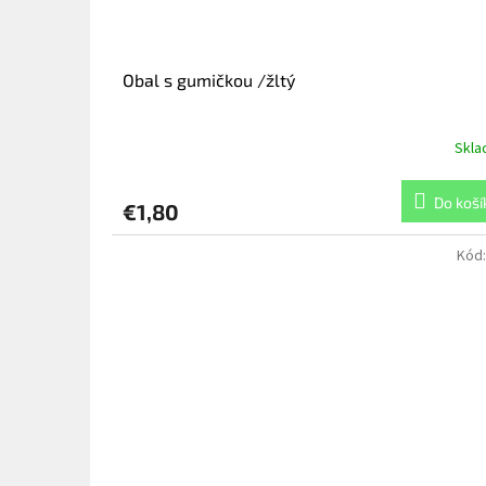
Obal s gumičkou /žltý
Skl
Do koší
€1,80
Kód