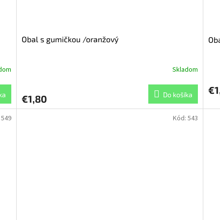
Obal s gumičkou /oranžový
Oba
adom
Skladom
€1
ka
Do košíka
€1,80
:
549
Kód:
543