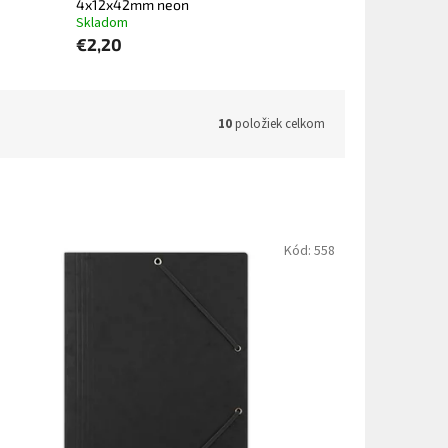
4x12x42mm neon
Skladom
€2,20
10
položiek celkom
Kód:
558