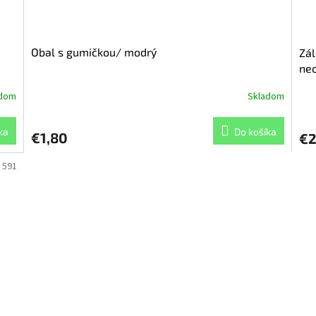
Obal s gumičkou/ modrý
Zá
ne
adom
Skladom
ka
Do košíka
€1,80
€2
:
591