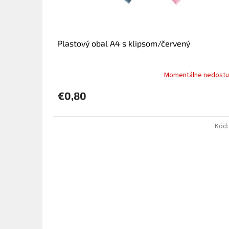
k
t
o
v
Plastový obal A4 s klipsom/červený
Momentálne nedost
€0,80
Kód