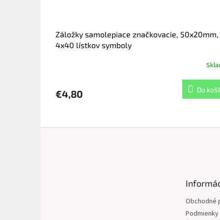
Záložky samolepiace značkovacie, 50x20mm,
4x40 lístkov symboly
Skl
Do koší
€4,80
Z
á
p
ä
t
Informác
i
e
Obchodné 
Podmienky 