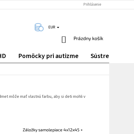
DOPRAVA A PLATBA
KONTAKTY
Prihlásenie
EUR
NÁKUPNÝ
Prázdny košík
KOŠÍK
HD
Pomôcky pri autizme
Sústredenie
et môže mať vlastnú farbu, aby si deti mohli v
Záložky samolepiace 4x12x45 +