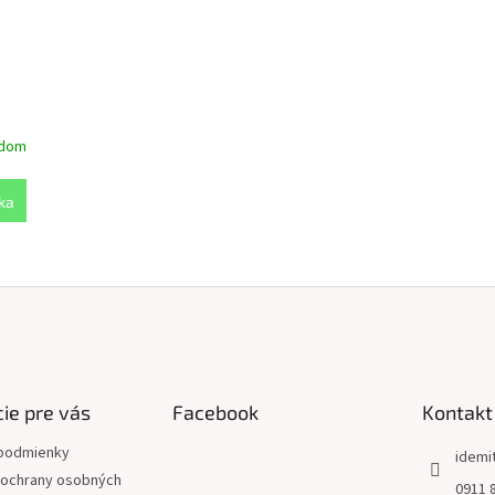
adom
ka
O
v
l
á
d
a
c
i
ie pre vás
Facebook
Kontakt
e
p
podmienky
idemi
r
ochrany osobných
0911 
v