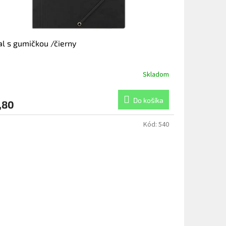
l s gumičkou /čierny
Skladom
Do košíka
,80
Kód:
540