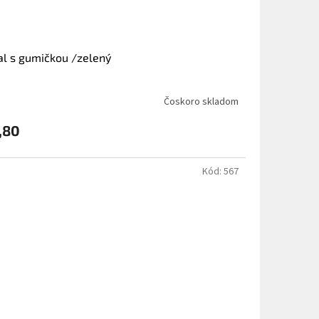
l s gumičkou /zelený
Čoskoro skladom
,80
Kód:
567