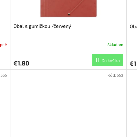
Obal s gumičkou /červený
Oba
upné
Skladom
Do košíka
€1,80
€1
:
555
Kód:
552