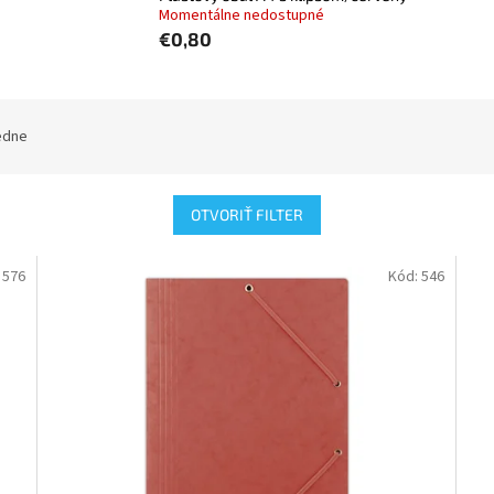
Momentálne nedostupné
€0,80
edne
OTVORIŤ FILTER
:
576
Kód:
546