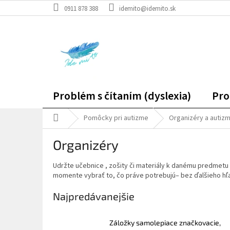
Prejsť
0911 878 388
idemito@idemito.sk
na
obsah
Problém s čítaním (dyslexia)
Pro
Domov
Pomôcky pri autizme
Organizéry a autiz
Organizéry
Udržte učebnice , zošity či materiály k danému predmetu
momente vybrať to, čo práve potrebujú– bez ďalšieho hľ
Najpredávanejšie
Záložky samolepiace značkovacie,