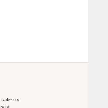
to
@
idemito.sk
878 388