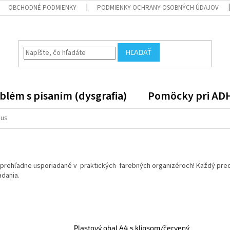
OBCHODNÉ PODMIENKY
PODMIENKY OCHRANY OSOBNÝCH ÚDAJOV
HĽADAŤ
blém s písaním (dysgrafia)
Pomôcky pri AD
mus
 prehľadne usporiadané v praktických farebných organizéroch! Každý predm
adania.
Plastový obal A4 s klipsom/červený