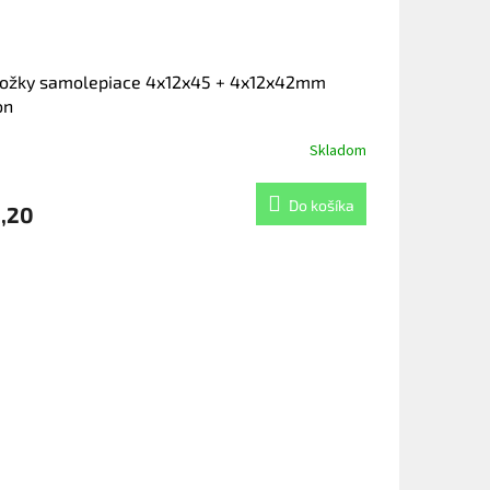
ložky samolepiace 4x12x45 + 4x12x42mm
on
Skladom
Do košíka
,20