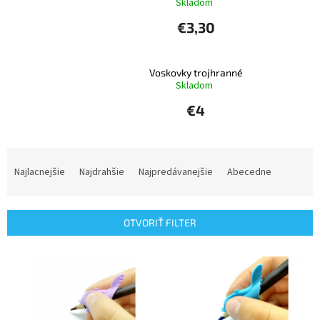
Skladom
€3,30
Voskovky trojhranné
Skladom
€4
R
a
Najlacnejšie
Najdrahšie
Najpredávanejšie
Abecedne
d
e
n
OTVORIŤ FILTER
i
e
V
p
ý
r
p
o
i
d
s