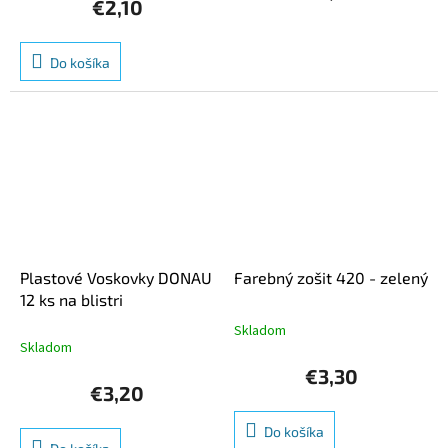
je
€2,10
5,0
z
5
Do košíka
hviezdičiek.
Plastové Voskovky DONAU
Farebný zošit 420 - zelený
12 ks na blistri
Skladom
Priemerné
Skladom
hodnotenie
produktu
€3,30
je
€3,20
5,0
z
Do košíka
5