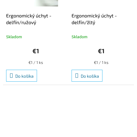
Ergonomický úchyt -
Ergonomický úchyt -
delfín/ružový
delfín/žltý
Skladom
Skladom
€1
€1
Jednotková
Jednotková
€1 / 1 ks
€1 / 1 ks
cena:
cena:
Do košíka
Do košíka