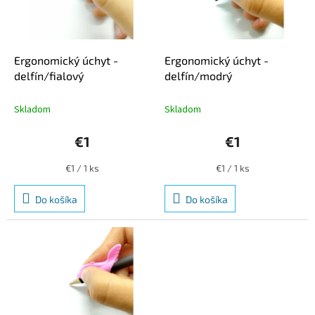
u
p
k
r
t
o
o
d
Ergonomický úchyt -
Ergonomický úchyt -
v
u
delfín/fialový
delfín/modrý
k
t
Skladom
Skladom
o
v
€1
€1
Jednotková
Jednotková
€1 / 1 ks
€1 / 1 ks
cena:
cena:
Do košíka
Do košíka