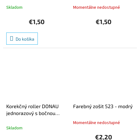
Skladom
Momentálne nedostupné
€1,50
€1,50
Do košíka
Korekčný roller DONAU
Farebný zošit 523 - modrý
jednorazový s bočnou
korekciou 5mm x 8m
Momentálne nedostupné
Priemerné
Skladom
hodnotenie
produktu
€2,20