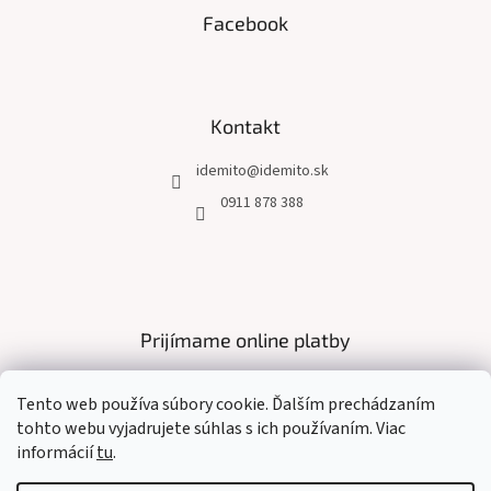
s
Facebook
u
Kontakt
idemito
@
idemito.sk
0911 878 388
Prijímame online platby
Tento web používa súbory cookie. Ďalším prechádzaním
tohto webu vyjadrujete súhlas s ich používaním. Viac
informácií
tu
.