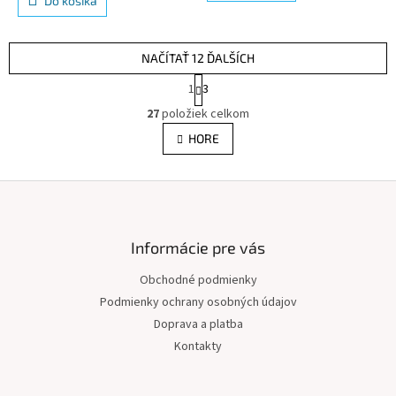
Do košíka
hviezdičiek.
NAČÍTAŤ 12 ĎALŠÍCH
S
1
3
t
O
r
27
položiek celkom
v
á
l
HORE
n
á
k
d
o
v
Z
a
a
c
á
n
i
p
i
e
ä
Informácie pre vás
e
p
t
r
Obchodné podmienky
i
v
Podmienky ochrany osobných údajov
e
k
y
Doprava a platba
v
Kontakty
ý
p
i