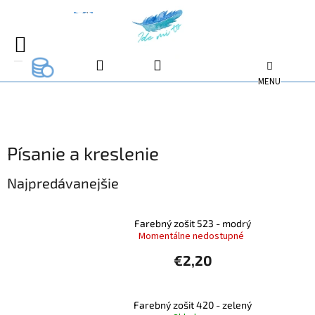
Prejsť
na
EUR
EUR
obsah
NÁKUPNÝ
EUR
KOŠÍK
Písanie a kreslenie
Najpredávanejšie
Farebný zošit 523 - modrý
Momentálne nedostupné
€2,20
Farebný zošit 420 - zelený