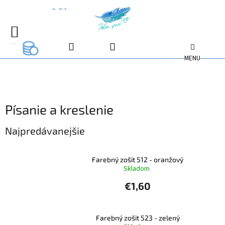
Prejsť
na
EUR
EUR
obsah
NÁKUPNÝ
EUR
KOŠÍK
Písanie a kreslenie
Najpredávanejšie
Farebný zošit 512 - oranžový
Skladom
€1,60
Farebný zošit 523 - zelený