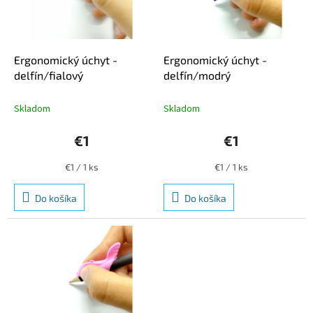
u
p
k
r
t
o
o
d
Ergonomický úchyt -
Ergonomický úchyt -
v
u
delfín/fialový
delfín/modrý
k
t
Skladom
Skladom
o
v
€1
€1
Jednotková
Jednotková
€1 / 1 ks
€1 / 1 ks
cena:
cena:
Do košíka
Do košíka