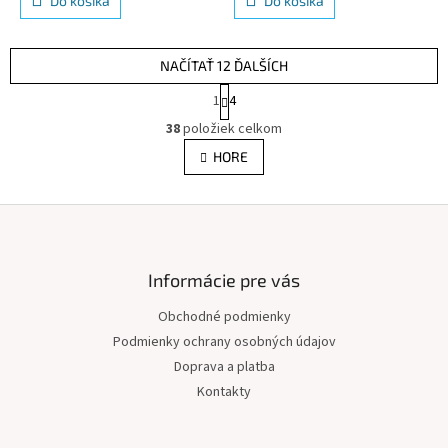
Do košíka
Do košíka
NAČÍTAŤ 12 ĎALŠÍCH
S
1
4
t
O
r
38
položiek celkom
v
á
l
HORE
n
á
k
d
o
v
Z
a
a
c
á
n
i
p
i
e
ä
Informácie pre vás
e
p
t
r
Obchodné podmienky
i
v
Podmienky ochrany osobných údajov
e
k
y
Doprava a platba
v
Kontakty
ý
p
i