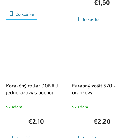
je
€1,60
5,0
z
Do košíka
5
Do košíka
hviezdičiek.
Korekčný roller DONAU
Farebný zošit 520 -
jednorazový s bočnou
oranžový
korekciou 5mm x 8m
Skladom
Skladom
€2,10
€2,20