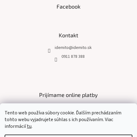
s
Facebook
u
Kontakt
idemito
@
idemito.sk
0911 878 388
Prijímame online platby
Tento web používa súbory cookie. Ďalším prechádzaním
tohto webu vyjadrujete súhlas s ich používaním. Viac
informácií
tu
.