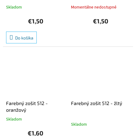
Skladom
Momentálne nedostupné
€1,50
€1,50
Do košíka
Farebný zošit 512 -
Farebný zošit 512 - žltý
oranžový
Skladom
Priemerné
Skladom
hodnotenie
produktu
€1,60