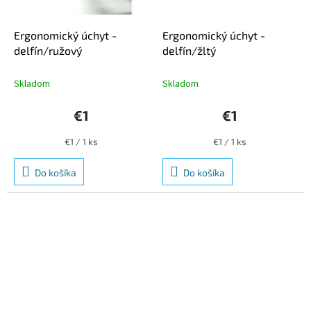
Ergonomický úchyt -
Ergonomický úchyt -
delfín/ružový
delfín/žltý
Skladom
Skladom
€1
€1
Jednotková
Jednotková
€1 / 1 ks
€1 / 1 ks
cena:
cena:
Do košíka
Do košíka