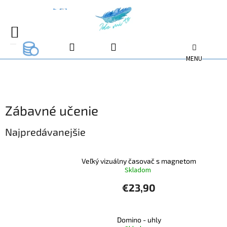
Prejsť
na
EUR
EUR
obsah
NÁKUPNÝ
EUR
KOŠÍK
Zábavné učenie
Najpredávanejšie
Veľký vizuálny časovač s magnetom
Skladom
€23,90
Domino - uhly