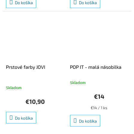
Do košíka
Do košíka
Prstové farby JOVI
POP IT - malá násobilka
Skladom
Priemerné
Skladom
hodnotenie
produktu
€14
je
€10,90
5,0
Jednotková
€14 / 1 ks
z
cena:
5
Do košíka
Do košíka
hviezdičiek.