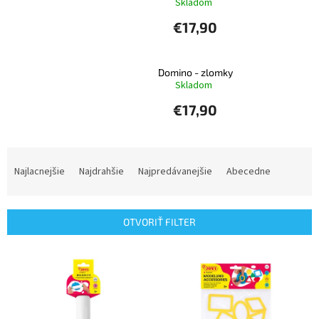
Skladom
€17,90
Domino - zlomky
Skladom
€17,90
R
a
Najlacnejšie
Najdrahšie
Najpredávanejšie
Abecedne
d
e
n
OTVORIŤ FILTER
i
e
V
p
ý
r
p
o
i
d
s