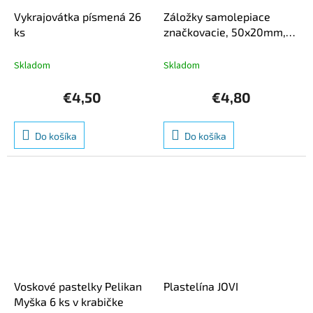
Vykrajovátka písmená 26
Záložky samolepiace
ks
značkovacie, 50x20mm,
4x40 lístkov symboly
Skladom
Skladom
€4,50
€4,80
Do košíka
Do košíka
Voskové pastelky Pelikan
Plastelína JOVI
Myška 6 ks v krabičke