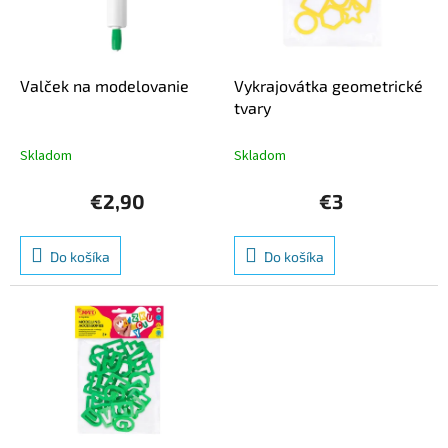
u
p
k
r
t
o
o
d
Valček na modelovanie
Vykrajovátka geometrické
v
u
tvary
k
t
Skladom
Skladom
o
v
€2,90
€3
Do košíka
Do košíka