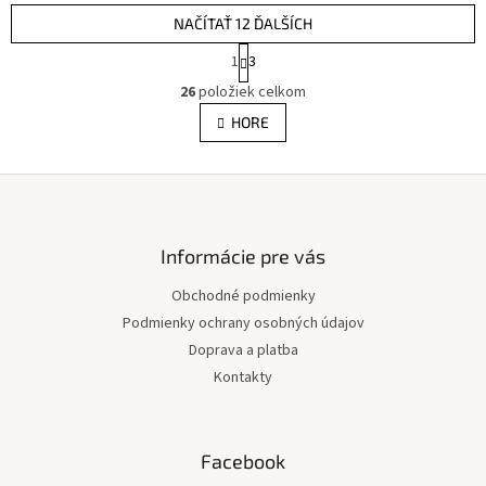
NAČÍTAŤ 12 ĎALŠÍCH
S
1
3
t
O
r
26
položiek celkom
v
á
l
HORE
n
á
k
d
o
v
Z
a
a
c
á
n
i
p
i
e
ä
Informácie pre vás
e
p
t
r
Obchodné podmienky
i
v
Podmienky ochrany osobných údajov
e
k
y
Doprava a platba
v
Kontakty
ý
p
i
s
Facebook
u