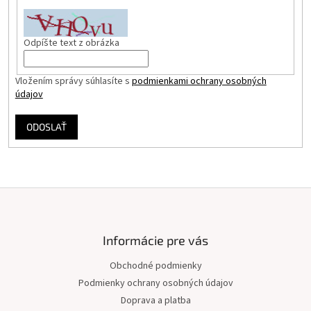
Odpíšte text z obrázka
Vložením správy súhlasíte s
podmienkami ochrany osobných
údajov
ODOSLAŤ
Z
á
p
ä
Informácie pre vás
t
Obchodné podmienky
i
Podmienky ochrany osobných údajov
e
Doprava a platba