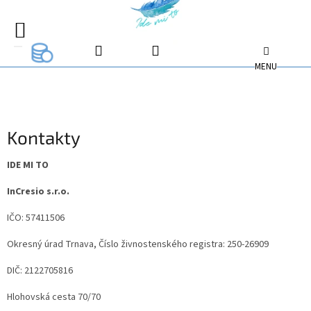
Prejsť
na
EUR
EUR
obsah
NÁKUPNÝ
EUR
KOŠÍK
Kontakty
IDE MI TO
InCresio s.r.o.
IČO: 57411506
Okresný úrad Trnava, Číslo živnostenského registra: 250-26909
DIČ: 2122705816
Hlohovská cesta 70/70