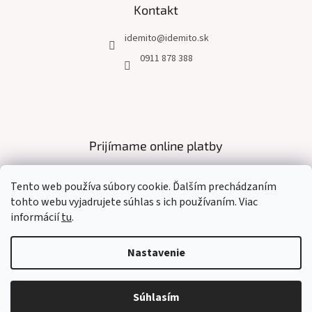
Kontakt
idemito
@
idemito.sk
0911 878 388
Prijímame online platby
Tento web používa súbory cookie. Ďalším prechádzaním
tohto webu vyjadrujete súhlas s ich používaním. Viac
informácií
tu
.
Vytvoril Shoptet
Nastavenie
Copyright 2026
IDE MI TO
. Všetky práva vyhradené.
Upraviť
Súhlasím
nastavenie cookies