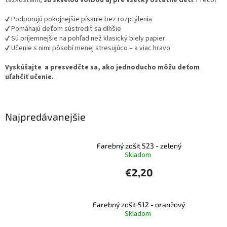
✔️ Podporujú pokojnejšie písanie bez rozptýlenia
✔️ Pomáhajú deťom sústrediť sa dlhšie
✔️ Sú príjemnejšie na pohľad než klasický biely papier
✔️ Učenie s nimi pôsobí menej stresujúco – a viac hravo
Vyskúšajte a presvedčte sa, ako jednoducho môžu deťom
uľahčiť učenie.
Najpredávanejšie
Farebný zošit 523 - zelený
Skladom
€2,20
Farebný zošit 512 - oranžový
Skladom