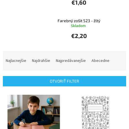
€1,60
Farebný zošit 523 - žltý
Skladom
€2,20
R
a
Najlacnejšie
Najdrahšie
Najpredávanejšie
Abecedne
d
e
n
OTVORIŤ FILTER
i
e
V
p
ý
r
p
o
i
d
s
u
p