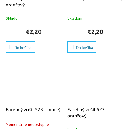
oranžový
Skladom
Skladom
€2,20
€2,20
Do košíka
Do košíka
Farebný zošit 523 - modrý
Farebný zošit 523 -
oranžový
Momentálne nedostupné
Priemerné