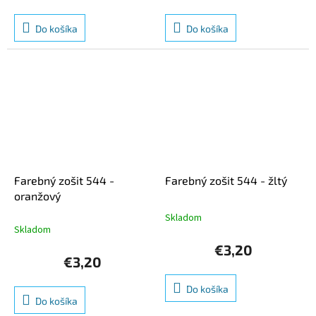
Do košíka
Do košíka
Farebný zošit 544 -
Farebný zošit 544 - žltý
oranžový
Skladom
Priemerné
Skladom
hodnotenie
produktu
€3,20
je
€3,20
5,0
z
Do košíka
5
Do košíka
hviezdičiek.