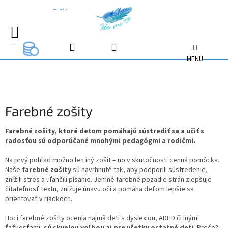
Prejsť
na
EUR
EUR
obsah
NÁKUPNÝ
EUR
KOŠÍK
Farebné zošity
Farebné zošity, ktoré deťom pomáhajú sústrediť sa a učiť s
radosťou sú odporúčané mnohými pedagógmi a rodičmi.
Na prvý pohľad možno len iný zošit – no v skutočnosti cenná pomôcka.
Naše
farebné zošity
sú navrhnuté tak, aby podporili sústredenie,
znížili stres a uľahčili písanie. Jemné farebné pozadie strán zlepšuje
čitateľnosť textu, znižuje únavu očí a pomáha deťom lepšie sa
orientovať v riadkoch.
Hoci farebné zošity ocenia najmä deti s dyslexiou, ADHD či inými
ťažkosťami,
sú skvelou voľbou aj pre všetky ostatné deti
. Prečo?