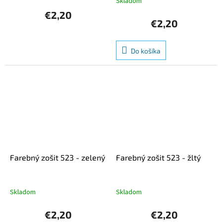
Skladom
hodnotenie
produktu
€2,20
je
€2,20
5,0
z
5
Do košíka
hviezdičiek.
Farebný zošit 523 - zelený
Farebný zošit 523 - žltý
Skladom
Skladom
€2,20
€2,20