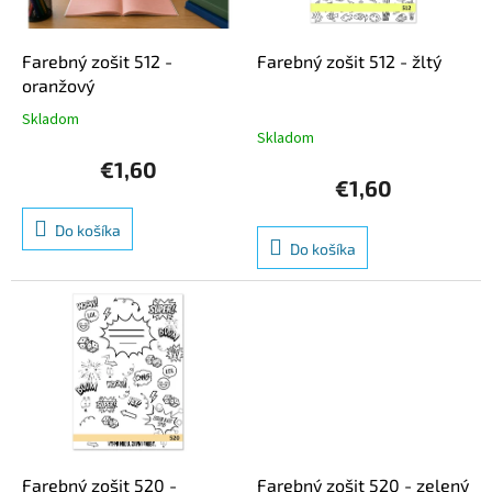
k
r
t
o
o
d
Farebný zošit 512 -
Farebný zošit 512 - žltý
v
u
oranžový
k
Skladom
Priemerné
t
Skladom
hodnotenie
o
produktu
€1,60
v
je
€1,60
5,0
z
Do košíka
5
Do košíka
hviezdičiek.
Farebný zošit 520 -
Farebný zošit 520 - zelený