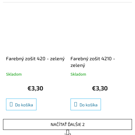
Farebný zošit 420 - zelený
Farebný zošit 4210 -
zelený
Skladom
Skladom
Priemerné
Priemerné
hodnotenie
hodnotenie
produktu
produktu
€3,30
€3,30
je
je
5,0
5,0
z
z
Do košíka
Do košíka
5
5
hviezdičiek.
hviezdičiek.
NAČÍTAŤ ĎALŠIE 2
S