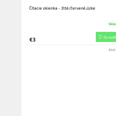
Čítacie okienka - žlté/červené,úzke
Skl
Do koší
€3
Kód