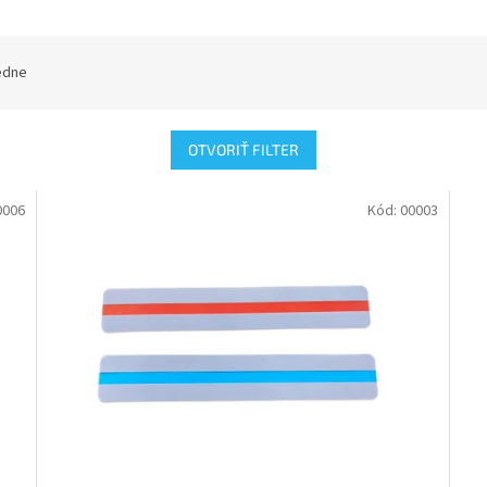
edne
OTVORIŤ FILTER
0006
Kód:
00003