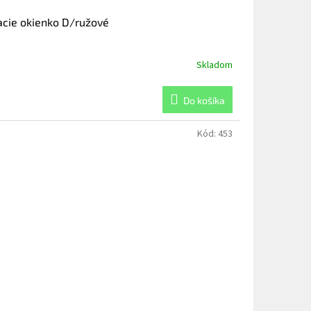
acie okienko D/ružové
Skladom
Do košíka
Kód:
453