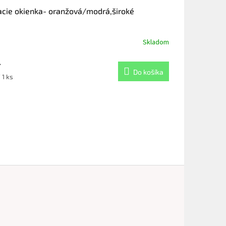
acie okienka- oranžová/modrá,široké
Skladom
4
Do košíka
notková
 1 ks
: