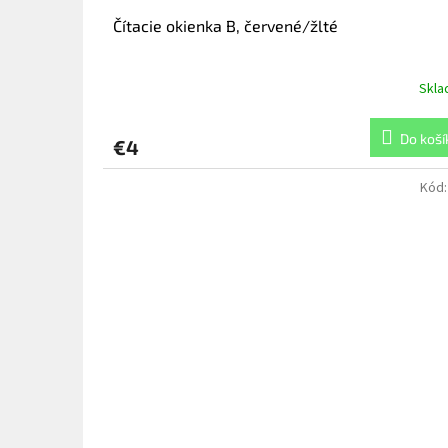
Čítacie okienka B, červené/žlté
Skl
Do koší
€4
Kód