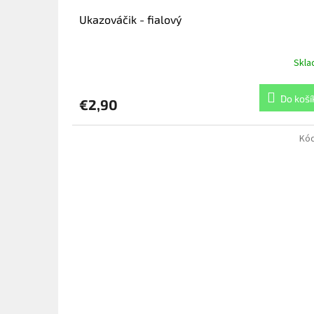
o
v
Ukazováčik - fialový
Skl
Do koší
€2,90
Kó