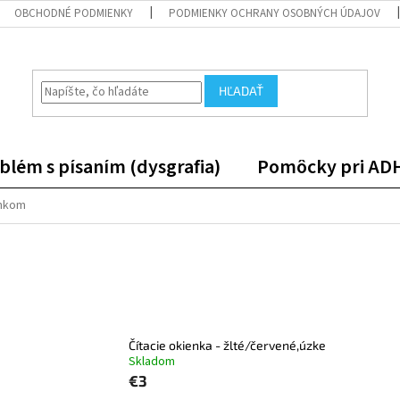
OBCHODNÉ PODMIENKY
PODMIENKY OCHRANY OSOBNÝCH ÚDAJOV
HĽADAŤ
blém s písaním (dysgrafia)
Pomôcky pri AD
enkom
Čítacie okienka - žlté/červené,úzke
Skladom
€3