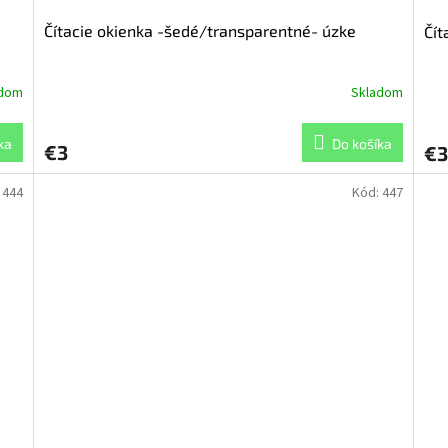
Čítacie okienka -šedé/transparentné- úzke
Čít
adom
Skladom
ka
Do košíka
€3
€3
:
444
Kód:
447