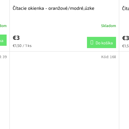
Čítacie okienka - oranžové/modré,úzke
Čít
adom
Skladom
€3
€3
ka
Do košíka
Jednotková
Jed
€1,50 / 1 ks
€1,5
cena:
cena
d:
39
Kód:
168