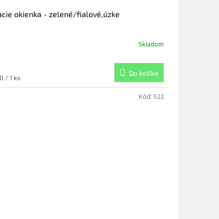
acie okienka - zelené/fialové,úzke
Skladom
Do košíka
notková
0 / 1 ks
:
Kód:
522