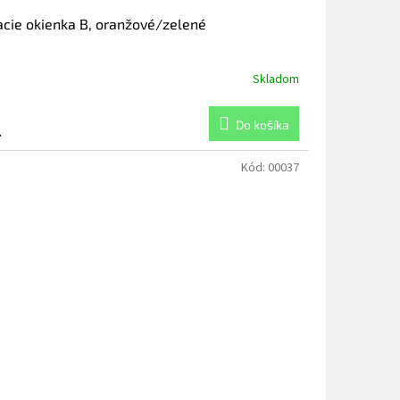
acie okienka B, oranžové/zelené
Skladom
Do košíka
4
Kód:
00037