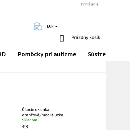
DOPRAVA A PLATBA
KONTAKTY
Prihlásenie
EUR
NÁKUPNÝ
Prázdny košík
KOŠÍK
HD
Pomôcky pri autizme
Sústredenie
Čítacie okienka -
oranžové/modré,úzke
Skladom
€3