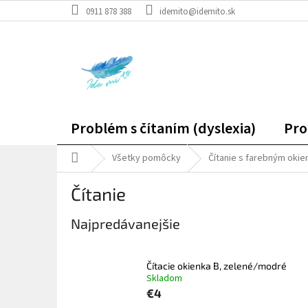
Prejsť
0911 878 388
idemito@idemito.sk
na
obsah
Problém s čítaním (dyslexia)
Pro
Domov
Všetky pomôcky
Čítanie s farebným oki
Čítanie
Najpredávanejšie
Čítacie okienka B, zelené/modré
Skladom
€4