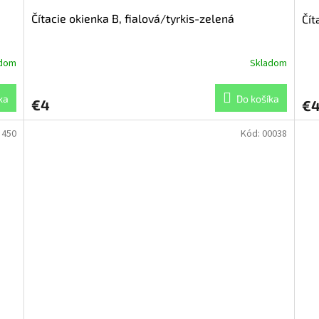
Čítacie okienka B, fialová/tyrkis-zelená
Čít
adom
Skladom
ka
Do košíka
€4
€
:
450
Kód:
00038