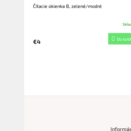
Čítacie okienka B, zelené/modré
Skl
Do koší
€4
Z
á
p
ä
t
Informác
i