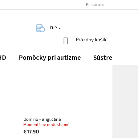
DOPRAVA A PLATBA
KONTAKTY
Prihlásenie
EUR
NÁKUPNÝ
Prázdny košík
KOŠÍK
HD
Pomôcky pri autizme
Sústredenie
Domino - angličtina
Momentálne nedostupné
€17,90