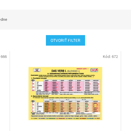
edne
OTVORIŤ FILTER
:
666
Kód:
672