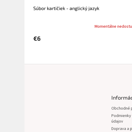
o
v
Súbor kartičiek - anglický jazyk
Momentálne nedost
€6
Z
á
p
ä
t
Informác
i
e
Obchodné 
Podmienky 
údajov
Doprava a p