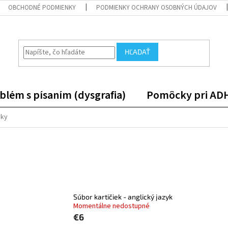
OBCHODNÉ PODMIENKY
PODMIENKY OCHRANY OSOBNÝCH ÚDAJOV
HĽADAŤ
blém s písaním (dysgrafia)
Pomôcky pri AD
yky
Súbor kartičiek - anglický jazyk
Momentálne nedostupné
€6