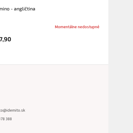
ino - angličtina
Momentálne nedostupné
7,90
to
@
idemito.sk
878 388