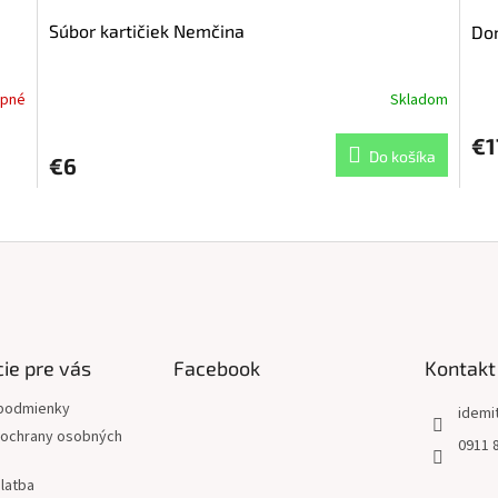
Súbor kartičiek Nemčina
Dom
upné
Skladom
€1
Do košíka
€6
O
v
l
á
d
a
c
i
ie pre vás
Facebook
Kontakt
e
p
podmienky
idemi
r
ochrany osobných
0911 
v
k
latba
y