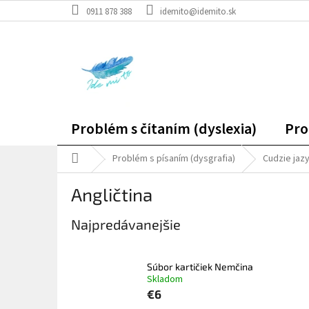
Prejsť
0911 878 388
idemito@idemito.sk
na
obsah
Problém s čítaním (dyslexia)
Pro
Domov
Problém s písaním (dysgrafia)
Cudzie jaz
Angličtina
Najpredávanejšie
Súbor kartičiek Nemčina
Skladom
€6