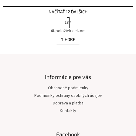
NAČÍTAŤ 12 ĎALŠÍCH
S
1
4
t
O
r
41
položiek celkom
v
á
l
HORE
n
á
k
d
o
v
Z
a
a
c
á
n
i
p
i
e
ä
Informácie pre vás
e
p
t
r
Obchodné podmienky
i
v
Podmienky ochrany osobných údajov
e
k
y
Doprava a platba
v
Kontakty
ý
p
i
s
Facebook