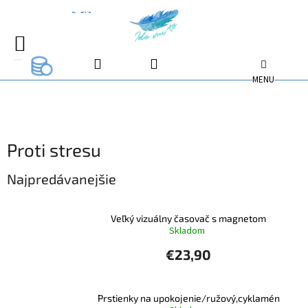
Prejsť
na
EUR
EUR
obsah
NÁKUPNÝ
EUR
KOŠÍK
Proti stresu
Najpredávanejšie
Veľký vizuálny časovač s magnetom
Skladom
€23,90
Prstienky na upokojenie/ružový,cyklamén