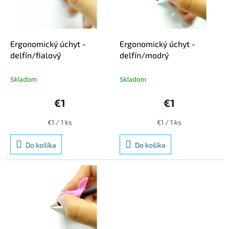
u
p
k
r
t
o
o
d
Ergonomický úchyt -
Ergonomický úchyt -
v
u
delfín/fialový
delfín/modrý
k
t
Skladom
Skladom
o
v
€1
€1
Jednotková
Jednotková
€1 / 1 ks
€1 / 1 ks
cena:
cena:
Do košíka
Do košíka