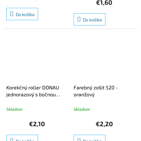
je
€1,60
5,0
z
Do košíka
5
Do košíka
hviezdičiek.
Korekčný roller DONAU
Farebný zošit 520 -
jednorazový s bočnou
oranžový
korekciou 5mm x 8m
Skladom
Skladom
€2,10
€2,20