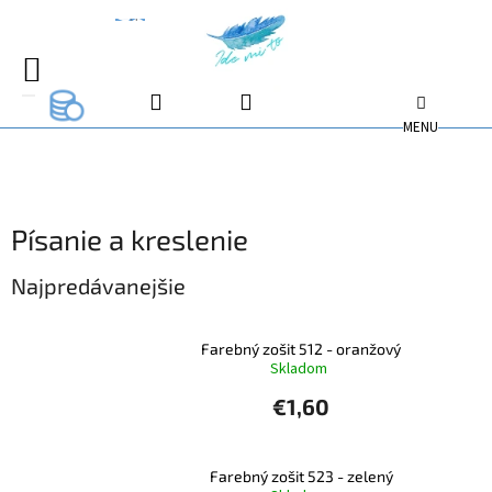
Prejsť
na
EUR
EUR
obsah
NÁKUPNÝ
EUR
KOŠÍK
Písanie a kreslenie
Najpredávanejšie
Farebný zošit 512 - oranžový
Skladom
€1,60
Farebný zošit 523 - zelený