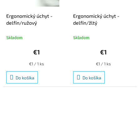
Ergonomický úchyt -
Ergonomický úchyt -
delfín/ružový
delfín/žltý
Skladom
Skladom
€1
€1
Jednotková
Jednotková
€1 / 1 ks
€1 / 1 ks
cena:
cena:
Do košíka
Do košíka