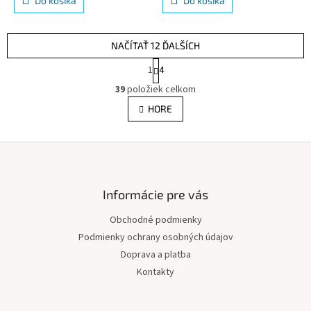
Do košíka
Do košíka
NAČÍTAŤ 12 ĎALŠÍCH
S
1
4
t
O
r
39
položiek celkom
v
á
l
HORE
n
á
k
d
o
v
Z
a
a
c
á
n
i
p
i
e
ä
Informácie pre vás
e
p
t
r
Obchodné podmienky
i
v
Podmienky ochrany osobných údajov
e
k
y
Doprava a platba
v
Kontakty
ý
p
i