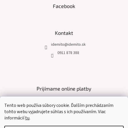
s
Facebook
u
Kontakt
idemito
@
idemito.sk
0911 878 388
Prijímame online platby
Tento web používa súbory cookie. Ďalším prechádzaním
tohto webu vyjadrujete súhlas s ich používaním. Viac
informácií
tu
.