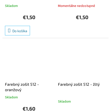
Skladom
Momentálne nedostupné
€1,50
€1,50
Do košíka
Farebný zošit 512 -
Farebný zošit 512 - žltý
oranžový
Skladom
Priemerné
Skladom
hodnotenie
produktu
€1,60