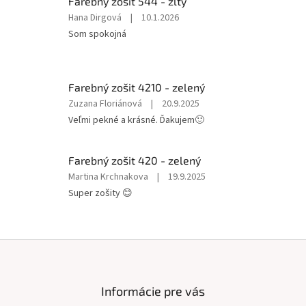
Farebný zošit 544 - žltý
5
Hodnotenie
Hana Dirgová
|
10.1.2026
hviezdičiek.
produktu
Som spokojná
je
5
z
5
Farebný zošit 4210 - zelený
hviezdičiek.
Hodnotenie
Zuzana Floriánová
|
20.9.2025
produktu
Veľmi pekné a krásné. Ďakujem🙂
je
5
z
Farebný zošit 420 - zelený
5
Hodnotenie
Martina Krchnakova
|
19.9.2025
hviezdičiek.
produktu
Super zošity 😊
je
5
z
5
Z
hviezdičiek.
á
p
ä
Informácie pre vás