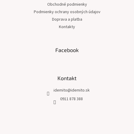
t
Obchodné podmienky
i
Podmienky ochrany osobných údajov
e
Doprava a platba
Kontakty
Facebook
Kontakt
idemito
@
idemito.sk
0911 878 388