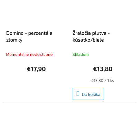
Domino - percentá a
Žraločia plutva -
zlomky
kúsatko/biele
Momentálne nedostupné
Skladom
€17,90
€13,80
Jednotková
€13,80 / 1 ks
cena:
Do košíka