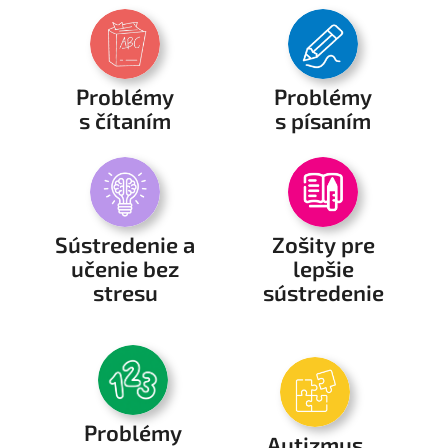
i
š
l
o
Problémy
Problémy
s čítaním
s písaním
s
ľ
a
h
k
Sústredenie a
Zošity pre
o
učenie bez
lepšie
s
stresu
sústredenie
ť
o
u
.
.
Problémy
Autizmus