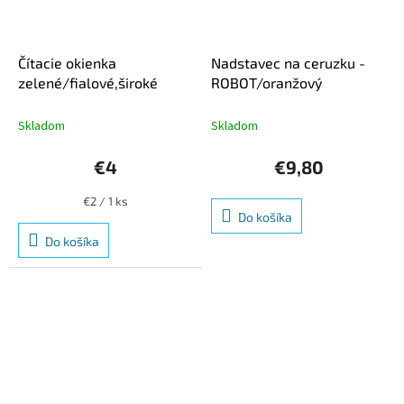
Čítacie okienka
Nadstavec na ceruzku -
zelené/fialové,široké
ROBOT/oranžový
Skladom
Skladom
€4
€9,80
Jednotková
€2 / 1 ks
cena:
Do košíka
Do košíka