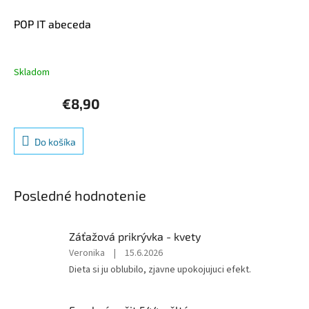
POP IT abeceda
Skladom
€8,90
Do košíka
Posledné hodnotenie
Záťažová prikrývka - kvety
Hodnotenie
Veronika
|
15.6.2026
produktu
Dieta si ju oblubilo, zjavne upokojujuci efekt.
je
5
z