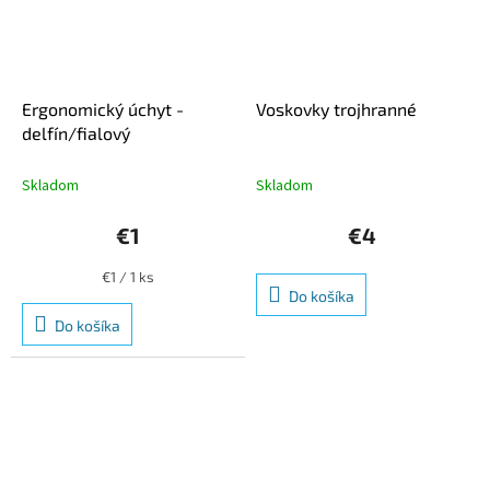
Ergonomický úchyt -
Voskovky trojhranné
delfín/fialový
Skladom
Skladom
€1
€4
Jednotková
€1 / 1 ks
cena:
Do košíka
Do košíka