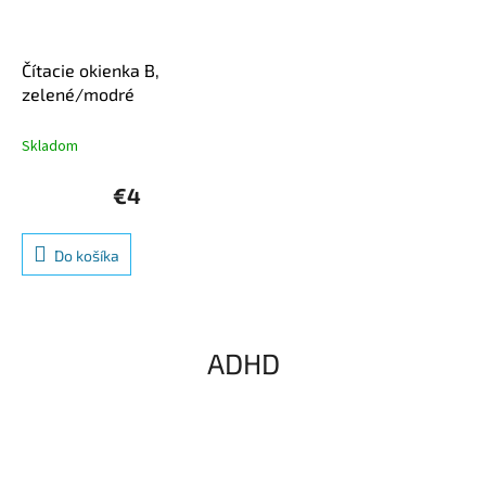
Čítacie okienka B,
zelené/modré
Skladom
€4
Do košíka
ADHD