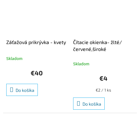
Záťažová prikrývka - kvety
Čítacie okienka- žlté/
červené,široké
Skladom
Priemerné
Skladom
hodnotenie
produktu
€40
je
€4
5,0
z
Jednotková
Do košíka
€2 / 1 ks
5
cena:
hviezdičiek.
Do košíka