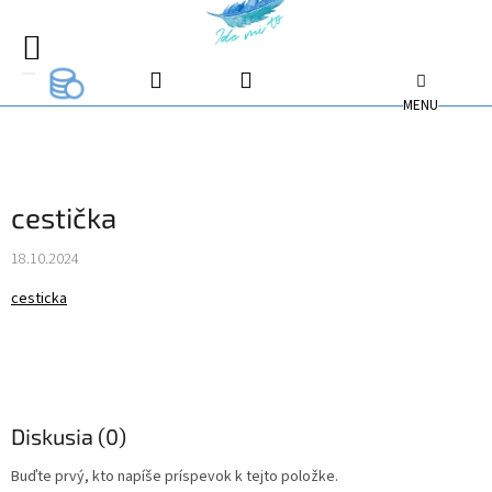
Prejsť
na
EUR
EUR
obsah
NÁKUPNÝ
EUR
KOŠÍK
cestička
18.10.2024
cesticka
Diskusia (0)
Buďte prvý, kto napíše príspevok k tejto položke.