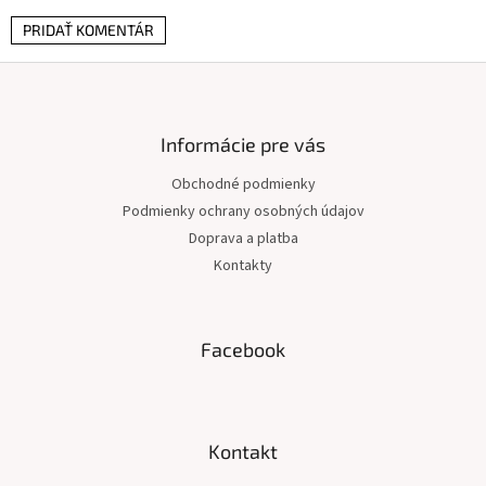
PRIDAŤ KOMENTÁR
Z
á
p
ä
Informácie pre vás
t
Obchodné podmienky
i
Podmienky ochrany osobných údajov
e
Doprava a platba
Kontakty
Facebook
Kontakt