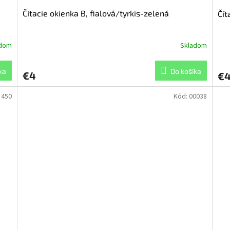
Čítacie okienka B, fialová/tyrkis-zelená
Čít
adom
Skladom
ka
Do košíka
€4
€
:
450
Kód:
00038