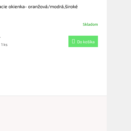
acie okienka- oranžová/modrá,široké
Skladom
4
Do košíka
notková
 1 ks
: