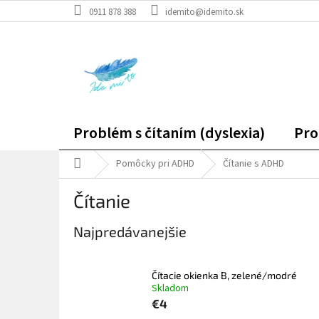
Prejsť
0911 878 388
idemito@idemito.sk
na
obsah
Problém s čítaním (dyslexia)
Pro
Domov
Pomôcky pri ADHD
Čítanie s ADHD
Čítanie
Najpredávanejšie
Čítacie okienka B, zelené/modré
Skladom
€4