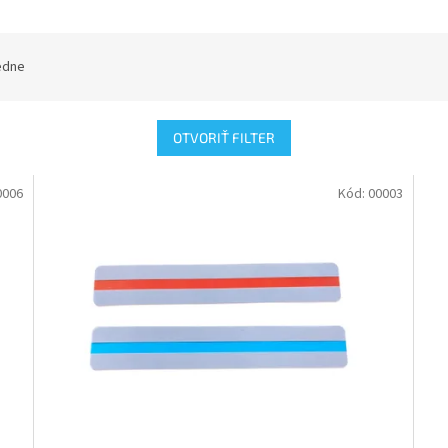
edne
OTVORIŤ FILTER
0006
Kód:
00003