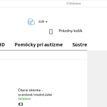
DOPRAVA A PLATBA
KONTAKTY
Prihlásenie
EUR
NÁKUPNÝ
Prázdny košík
KOŠÍK
HD
Pomôcky pri autizme
Sústredenie
Čítacie okienka -
oranžové/modré,úzke
Skladom
€3