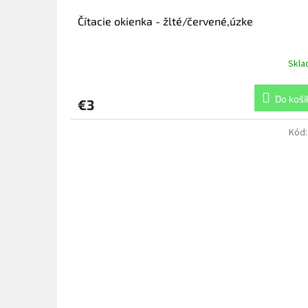
Čítacie okienka - žlté/červené,úzke
Skl
Do koší
€3
Kód