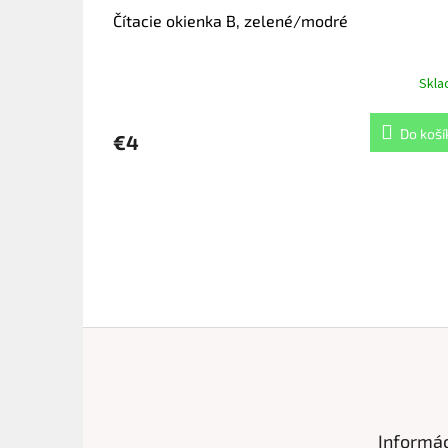
Čítacie okienka B, zelené/modré
Skl
Do koší
€4
Z
á
p
ä
t
Informác
i