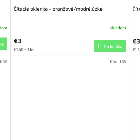
Čítacie okienka - oranžové/modré,úzke
Čít
adom
Skladom
€3
€3
ka
Do košíka
Jednotková
Jed
€1,50 / 1 ks
€1,5
cena:
cena
d:
39
Kód:
168