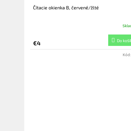
Čítacie okienka B, červené/žlté
Skl
Do koší
€4
Kód