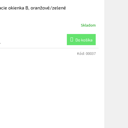
acie okienka B, oranžové/zelené
Skladom
Do košíka
4
Kód:
00037