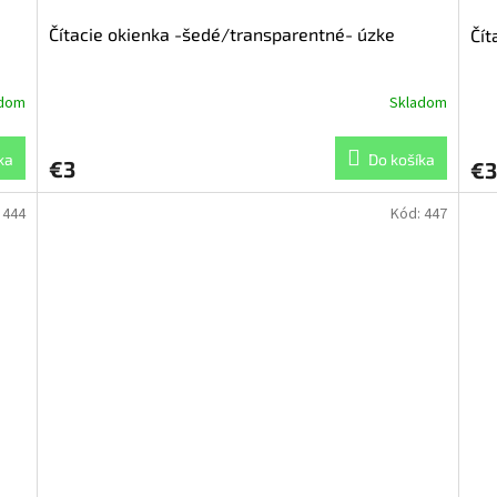
Čítacie okienka -šedé/transparentné- úzke
Čít
adom
Skladom
ka
Do košíka
€3
€3
:
444
Kód:
447