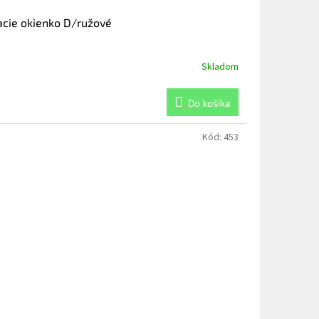
acie okienko D/ružové
Skladom
Do košíka
Kód:
453