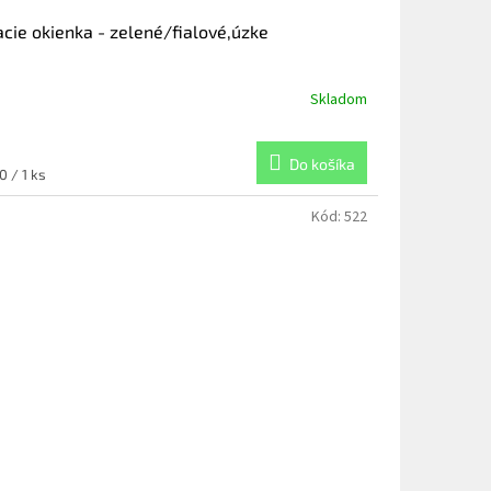
acie okienka - zelené/fialové,úzke
Skladom
Do košíka
notková
0 / 1 ks
:
Kód:
522