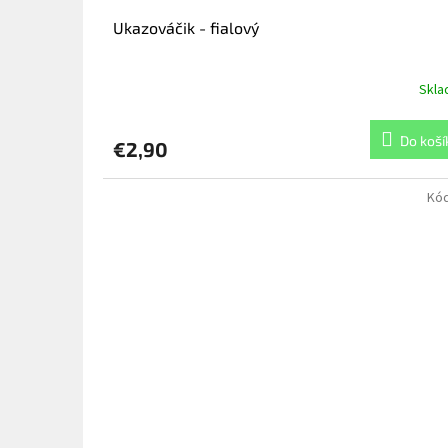
o
v
Ukazováčik - fialový
Skl
Do koší
€2,90
Kó