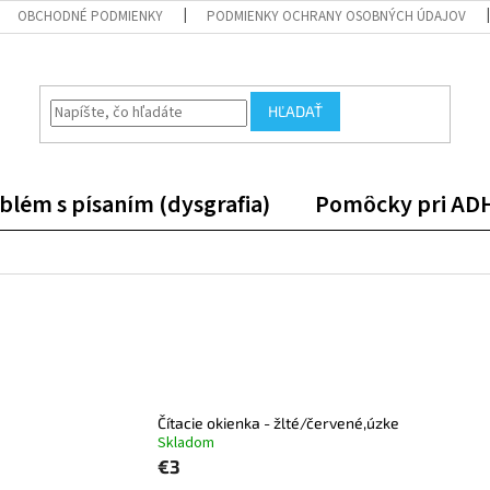
OBCHODNÉ PODMIENKY
PODMIENKY OCHRANY OSOBNÝCH ÚDAJOV
HĽADAŤ
blém s písaním (dysgrafia)
Pomôcky pri AD
Čítacie okienka - žlté/červené,úzke
Skladom
€3