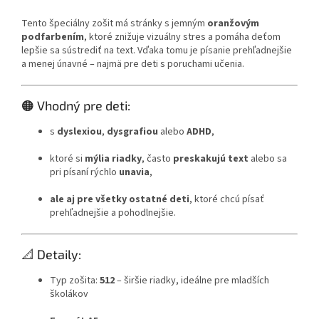
Tento špeciálny zošit má stránky s jemným
oranžovým
podfarbením
, ktoré znižuje vizuálny stres a pomáha deťom
lepšie sa sústrediť na text. Vďaka tomu je písanie prehľadnejšie
a menej únavné – najmä pre deti s poruchami učenia.
🟠 Vhodný pre deti:
s
dyslexiou
,
dysgrafiou
alebo
ADHD
,
ktoré si
mýlia riadky
, často
preskakujú text
alebo sa
pri písaní rýchlo
unavia
,
ale aj pre všetky ostatné deti
, ktoré chcú písať
prehľadnejšie a pohodlnejšie.
📐 Detaily:
Typ zošita:
512
– širšie riadky, ideálne pre mladších
školákov