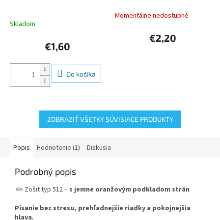
Momentálne nedostupné
Priemerné
Skladom
hodnotenie
produktu
€2,20
je
€1,60
5,0
z
5
Do košíka
hviezdičiek.
ZOBRAZIŤ VŠETKY SÚVISIACE PRODUKTY
Popis
Hodnotenie (1)
Diskusia
Podrobný popis
✏️ Zošit typ 512 –
s jemne oranžovým podkladom strán
Písanie bez stresu, prehľadnejšie riadky a pokojnejšia
hlava.