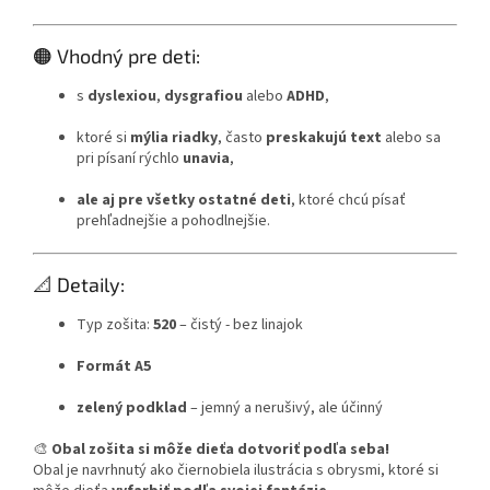
🟠 Vhodný pre deti:
s
dyslexiou
,
dysgrafiou
alebo
ADHD
,
ktoré si
mýlia riadky
, často
preskakujú text
alebo sa
pri písaní rýchlo
unavia
,
ale aj pre všetky ostatné deti
, ktoré chcú písať
prehľadnejšie a pohodlnejšie.
📐 Detaily:
Typ zošita:
520
– čistý - bez linajok
Formát A5
zelený podklad
– jemný a nerušivý, ale účinný
🎨
Obal zošita si môže dieťa dotvoriť podľa seba!
Obal je navrhnutý ako čiernobiela ilustrácia s obrysmi, ktoré si