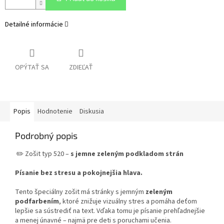
Detailné informácie
OPÝTAŤ SA
ZDIEĽAŤ
Popis
Hodnotenie
Diskusia
Podrobný popis
✏️ Zošit typ 520 –
s jemne zeleným podkladom strán
Písanie bez stresu a pokojnejšia hlava.
Tento špeciálny zošit má stránky s jemným
zeleným
podfarbením
, ktoré znižuje vizuálny stres a pomáha deťom
lepšie sa sústrediť na text. Vďaka tomu je písanie prehľadnejšie
a menej únavné – najmä pre deti s poruchami učenia.