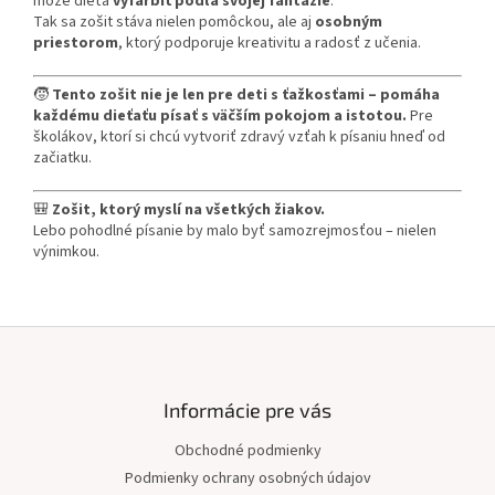
môže dieťa
vyfarbiť podľa svojej fantázie
.
Tak sa zošit stáva nielen pomôckou, ale aj
osobným
priestorom
, ktorý podporuje kreativitu a radosť z učenia.
🧒
Tento zošit nie je len pre deti s ťažkosťami – pomáha
každému dieťaťu písať s väčším pokojom a istotou.
Pre
školákov, ktorí si chcú vytvoriť zdravý vzťah k písaniu hneď od
začiatku.
🎒
Zošit, ktorý myslí na všetkých žiakov.
Lebo pohodlné písanie by malo byť samozrejmosťou – nielen
výnimkou.
Z
á
p
ä
Informácie pre vás
t
Obchodné podmienky
i
Podmienky ochrany osobných údajov
e