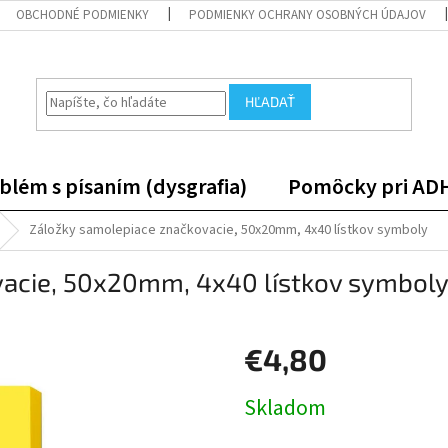
OBCHODNÉ PODMIENKY
PODMIENKY OCHRANY OSOBNÝCH ÚDAJOV
HĽADAŤ
blém s písaním (dysgrafia)
Pomôcky pri AD
Záložky samolepiace značkovacie, 50x20mm, 4x40 lístkov symboly
vacie, 50x20mm, 4x40 lístkov symbol
€4,80
Jednotková
Skladom
cena: