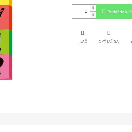
Pridať do koš
TLAČ
OPÝTAŤ SA