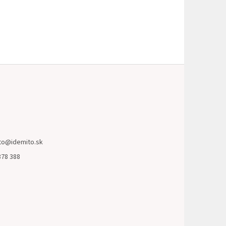
to
@
idemito.sk
878 388