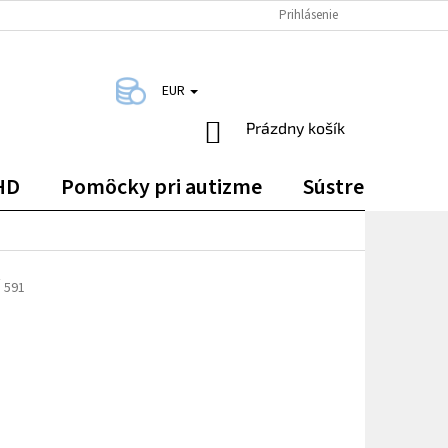
DOPRAVA A PLATBA
KONTAKTY
Prihlásenie
EUR
NÁKUPNÝ
Prázdny košík
KOŠÍK
HD
Pomôcky pri autizme
Sústredenie
y
591