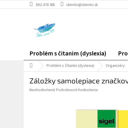
Prejsť
0911 878 388
idemito@idemito.sk
na
obsah
Problém s čítaním (dyslexia)
Pro
Domov
Problém s čítaním (dyslexia)
Organizéry
Záložky samolepiace značko
Priemerné
Neohodnotené
Podrobnosti hodnotenia
hodnotenie
produktu
je
0,0
z
5
hviezdičiek.