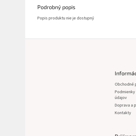
Podrobný popis
Popis produktu nie je dostupný
Z
á
p
ä
t
Informác
i
e
Obchodné 
Podmienky 
údajov
Doprava a p
Kontakty