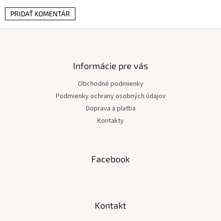
PRIDAŤ KOMENTÁR
Z
á
p
ä
Informácie pre vás
t
Obchodné podmienky
i
Podmienky ochrany osobných údajov
e
Doprava a platba
Kontakty
Facebook
Kontakt