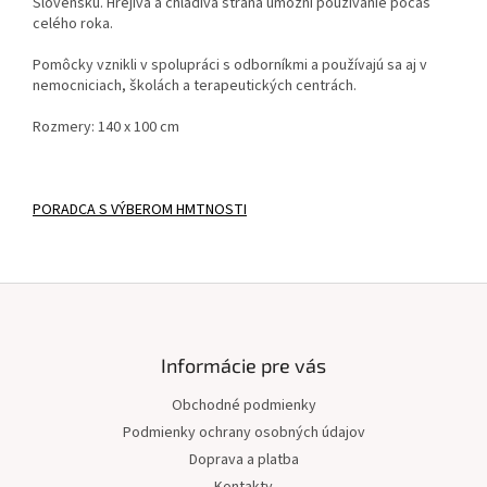
Slovensku. Hrejivá a chladivá strana umožní používanie počas
celého roka.
Pomôcky vznikli v spolupráci s odborníkmi a používajú sa aj v
nemocniciach, školách a terapeutických centrách.
Rozmery: 140 x 100 cm
PORADCA S VÝBEROM HMTNOSTI
Z
á
p
ä
Informácie pre vás
t
Obchodné podmienky
i
Podmienky ochrany osobných údajov
e
Doprava a platba