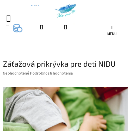
Prejsť
na
EUR
EUR
obsah
NÁKUPNÝ
EUR
KOŠÍK
Záťažová prikrývka pre deti NIDU
Priemerné
Neohodnotené
Podrobnosti hodnotenia
hodnotenie
produktu
je
0,0
z
5
hviezdičiek.