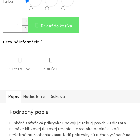
farba
Pridať do košíka
Detailné informácie
OPÝTAŤ SA
ZDIEĽAŤ
Popis
Hodnotenie
Diskusia
Podrobný popis
Funkčná záťažová prikrývka upokojuje telo aj psychiku dieťaťa
na báze hĺbkovej tlakovej terapie. Je vysoko odolná aj voči
nešetrnému zaobchádzaniu. Nidū prikrývky sú ručne vyrábané na