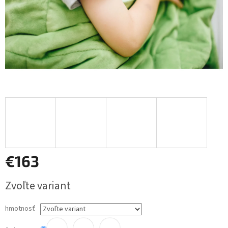
€163
Jednotková
Zvoľte variant
cena:
hmotnosť