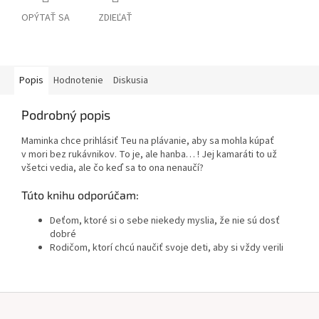
OPÝTAŤ SA
ZDIEĽAŤ
Popis
Hodnotenie
Diskusia
Podrobný popis
Maminka chce prihlásiť Teu na plávanie, aby sa mohla kúpať
v mori bez rukávnikov. To je, ale hanba… ! Jej kamaráti to už
všetci vedia, ale čo keď sa to ona nenaučí?
Túto knihu odporúčam:
Deťom, ktoré si o sebe niekedy myslia, že nie sú dosť
dobré
Rodičom, ktorí chcú naučiť svoje deti, aby si vždy verili
Z
á