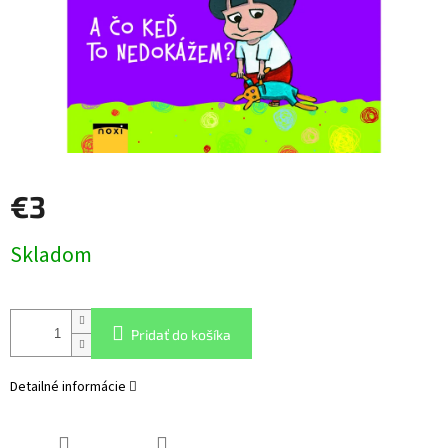
€3
Jednotková
Skladom
cena:
Pridať do košíka
Detailné informácie