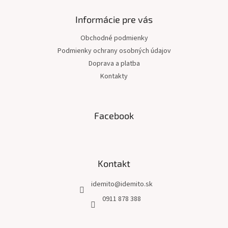
p
ä
Informácie pre vás
t
Obchodné podmienky
i
Podmienky ochrany osobných údajov
e
Doprava a platba
Kontakty
Facebook
Kontakt
idemito
@
idemito.sk
0911 878 388