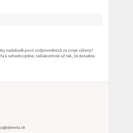
 a aby nadobudli pocit zodpovednosti za svoje výkony?
ťa k sebadisciplíne, sebakontrole až tak, že dosiahnu
to
@
idemito.sk