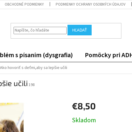
OBCHODNÉ PODMIENKY
PODMIENKY OCHRANY OSOBNÝCH ÚDAJOV
HĽADAŤ
blém s písaním (dysgrafia)
Pomôcky pri AD
Ako hovoriť s deťmi,aby sa lepšie učili
šie učili
198
€8,50
Jednotková
Skladom
cena: