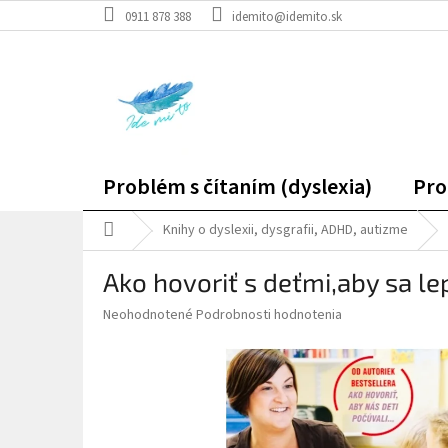
Prejsť
0911 878 388
idemito@idemito.sk
na
obsah
Problém s čítaním (dyslexia)
Pro
Domov
Knihy o dyslexii, dysgrafii, ADHD, autizme
Ako hovoriť s deťmi,aby sa lep
Priemerné
Neohodnotené
Podrobnosti hodnotenia
hodnotenie
produktu
je
0,0
z
5
hviezdičiek.