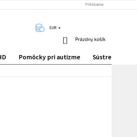
DOPRAVA A PLATBA
KONTAKTY
Prihlásenie
EUR
NÁKUPNÝ
Prázdny košík
KOŠÍK
HD
Pomôcky pri autizme
Sústredenie