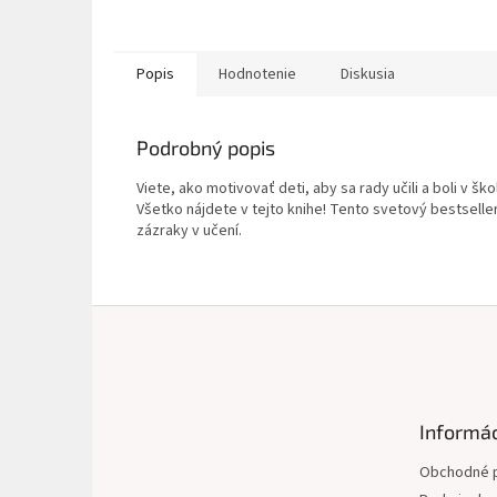
Popis
Hodnotenie
Diskusia
Podrobný popis
Viete, ako motivovať deti, aby sa rady učili a boli v 
Všetko nájdete v tejto knihe! Tento svetový bestselle
zázraky v učení.
Z
á
p
ä
t
Informác
i
e
Obchodné 